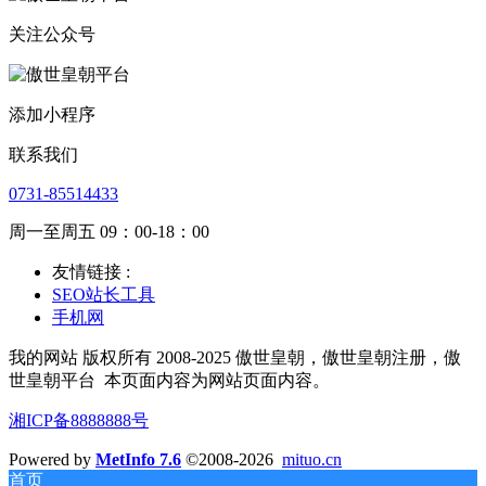
关注公众号
添加小程序
联系我们
0731-85514433
周一至周五 09：00-18：00
友情链接 :
SEO站长工具
手机网
我的网站 版权所有 2008-2025 傲世皇朝，傲世皇朝注册，傲
世皇朝平台
本页面内容为网站页面内容。
湘ICP备8888888号
Powered by
MetInfo 7.6
©2008-2026
mituo.cn
首页