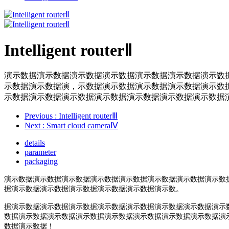
Intelligent routerⅡ
演示数据演示数据演示数据演示数据演示数据演示数据演示数
示数据演示数据演，示数据演示数据演示数据演示数据演示数
示数据演示数据演示数据演示数据演示数据演示数据演示数据
Previous
: Intelligent routerⅢ
Next
: Smart cloud cameraⅣ
details
parameter
packaging
演示数据演示数据演示数据演示数据演示数据演示数据演示数据演示数
据演示数据演示数据演示数据演示数据演示数据演示数。
据演示数据演示数据演示数据演示数据演示数据演示数据演示数据演示
数据演示数据演示数据演示数据演示数据演示数据演示数据演示数据演
数据演示数据！