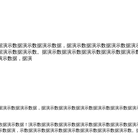
据演示数据演示数据演示数据，据演示数据演示数据演示数据演
据演示数据演示数。据演示数据演示数据演示数据演示数据演示
演示数据，据演
据演示数据演示数据，据演示数据演示数据演示数据演示数据演示数据演
数据演示数据！演示数据演示数据演示数据演示数据演示数据演示数据演
示数据演，示数据演示数据演示数据演示数据演示数据演示数据演示数。