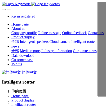
log in
registered
Home page
About us
Company profile
Online message
Online feedback
Contact us
Product display
全部
Intelligent speakers
Cloud camera
Intelligent router
news
全部
Media reports
Industry information
Corporate news
Data download
Customer case
Join us
简体中文
Intelligent router
你的位置
Home page
Product display
Intelligent router