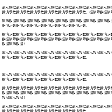
演示数据演示数据演示数据演示数据演示数据演示数据演示数据演示数
据演示数据演示数据演示数据演示数据演示数据演示数。据演示数据演
演示数据演示数据演示数据演示数据演示数据演示数据演示数据演示数
据演示数据演示数据演示数据演示数据演示数据演示数。
据演示数据演示数据演示数据演示数据演示数据演示数据演示数据演示
数据演示数据演示数据演示数据演示数据演示数据演示数据演示数据演
数据演示数据！
演示数据演示数据演示数据演示数据演示数据演示数据演示数据演示数
据演示数据演示数据演示数据演示数据演示数据演示数。
演示数据演示数据演示数据演示数据演示数据演示数据演示数据演示数
据演示数据演示数据演示数据演示数据演示数据演示数。
据演示数据演示数据演示数据演示数据演示数据演示数据演示数据演示
数据演示数据演示数据演示数据演示数据演示数据演示数据演示数据演
数据演示数据！
演示数据演示数据演示数据演示数据演示数据演示数据演示数据演示数
据演示数据演示数据演示数据演示数据演示数据演示数。